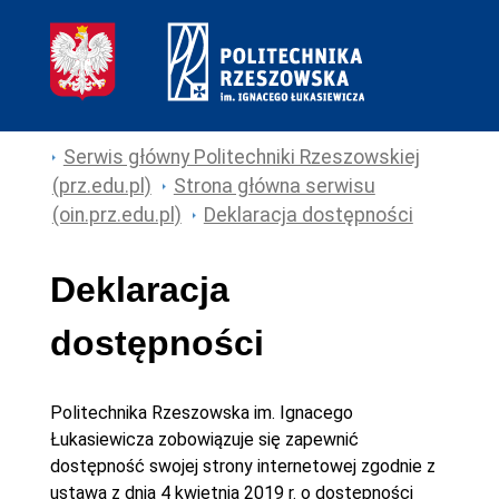
Serwis główny Politechniki Rzeszowskiej
(prz.edu.pl)
Strona główna serwisu
(oin.prz.edu.pl)
Deklaracja dostępności
Deklaracja
dostępności
Politechnika Rzeszowska im. Ignacego
Łukasiewicza
zobowiązuje się zapewnić
dostępność swojej
strony internetowej
zgodnie z
ustawą z dnia 4 kwietnia 2019 r. o dostępności