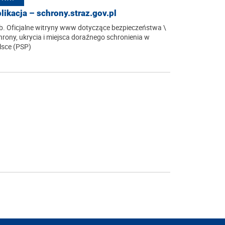
likacja – schrony.straz.gov.pl
b. Oficjalne witryny www dotyczące bezpieczeństwa \
hrony, ukrycia i miejsca doraźnego schronienia w
lsce (PSP)